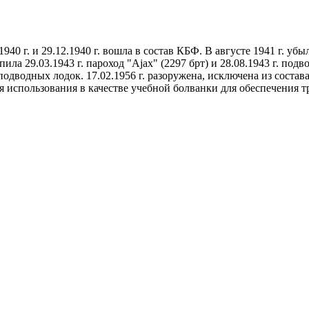
12.1940 г. и 29.12.1940 г. вошла в состав КБФ. В августе 1941 г.
ла 29.03.1943 г. пароход "Ajax" (2297 брт) и 28.08.1943 г. подв
 подводных лодок. 17.02.1956 г. разоружена, исключена из соста
использования в качестве учебной болванки для обеспечения тре