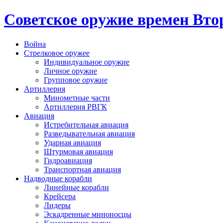
Cоветское оружие времен Вт
Война
Стрелковое оружее
Индивидуальное оружие
Личное оружие
Групповое оружие
Артиллерия
Минометные части
Артиллерия РВГК
Авиация
Истребительная авиация
Разведывательная авиация
Ударная авиация
Штурмовая авиация
Гидроавиация
Транспортная авиация
Надводные корабли
Линейные корабли
Крейсера
Лидеры
Эскадренные миноносцы