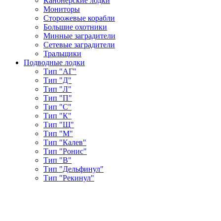
Канонерские лодки
Мониторы
Сторожевые корабли
Большие охотники
Минные заградители
Сетевые заградители
Тральщики
Подводные лодки
Тип "АГ"
Тип "Д"
Тип "Л"
Тип "П"
Тип "С"
Тип "К"
Тип "Щ"
Тип "М"
Тип "Калев"
Тип "Ронис"
Тип "В"
Тип "Дельфинул"
Тип "Рекинул"