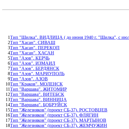
1
Тип "Шилка". ВИДЛИЦА ( до июня 1940 г. "Шилка", с июля 
2
Тип "Хасан". СИВАШ
3
Тип "Хасан". ПЕРЕКОП
4
Тип "Хасан". ХАСАН
5
Тип "Азов". КЕРЧЬ
6
Тип "Азов". ИЗМАИЛ
7
Тип "Азов". БЕРДЯНСК
8
Тип "Азов". МАРИУПОЛЬ
9
Тип "Азов". АЗОВ
10
Тип "Краков". МОЛЕНСК
11
Тип "Варшава". ЖИТОМИР
12
Тип "Варшава". ВИТЕБСК
13
Тип "Варшава". ВИННИЦА
14
Тип "Варшава". БОБРУЙСК
15
Тип "Железняков" (проект СБ-37). РОСТОВЦЕВ
16
Тип "Железняков" (проект СБ-37). ФЛЯГИН
17
Тип "Железняков" (проект СБ-37). МАРТЫНОВ
18
Тип "Железняков" (проект СБ-37). ЖЕМЧУЖИН