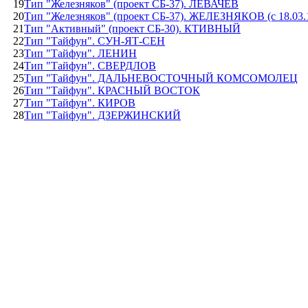
19
Тип "Железняков" (проект СБ-37). ЛЕВАЧЕВ
20
Тип "Железняков" (проект СБ-37). ЖЕЛЕЗНЯКОВ (с 18.03.
21
Тип "Активный" (проект СБ-30). КТИВНЫЙ
22
Тип "Тайфун". СУН-ЯТ-СЕН
23
Тип "Тайфун". ЛЕНИН
24
Тип "Тайфун". СВЕРДЛОВ
25
Тип "Тайфун". ДАЛЬНЕВОСТОЧНЫЙ КОМСОМОЛЕЦ
26
Тип "Тайфун". КРАСНЫЙ ВОСТОК
27
Тип "Тайфун". КИРОВ
28
Тип "Тайфун". ДЗЕРЖИНСКИЙ