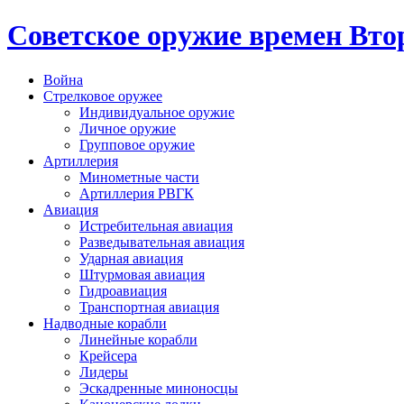
Cоветское оружие времен Вт
Война
Стрелковое оружее
Индивидуальное оружие
Личное оружие
Групповое оружие
Артиллерия
Минометные части
Артиллерия РВГК
Авиация
Истребительная авиация
Разведывательная авиация
Ударная авиация
Штурмовая авиация
Гидроавиация
Транспортная авиация
Надводные корабли
Линейные корабли
Крейсера
Лидеры
Эскадренные миноносцы