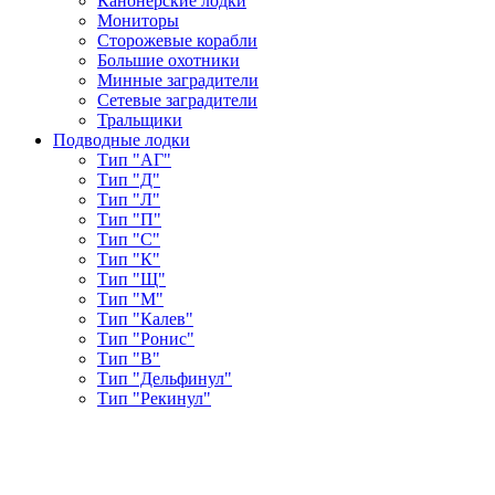
Канонерские лодки
Мониторы
Сторожевые корабли
Большие охотники
Минные заградители
Сетевые заградители
Тральщики
Подводные лодки
Тип "АГ"
Тип "Д"
Тип "Л"
Тип "П"
Тип "С"
Тип "К"
Тип "Щ"
Тип "М"
Тип "Калев"
Тип "Ронис"
Тип "В"
Тип "Дельфинул"
Тип "Рекинул"