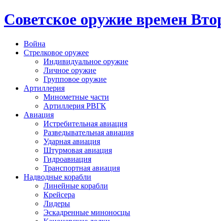
Cоветское оружие времен Вт
Война
Стрелковое оружее
Индивидуальное оружие
Личное оружие
Групповое оружие
Артиллерия
Минометные части
Артиллерия РВГК
Авиация
Истребительная авиация
Разведывательная авиация
Ударная авиация
Штурмовая авиация
Гидроавиация
Транспортная авиация
Надводные корабли
Линейные корабли
Крейсера
Лидеры
Эскадренные миноносцы