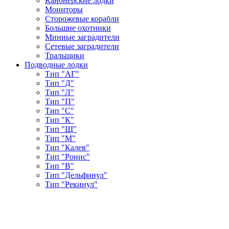
Канонерские лодки
Мониторы
Сторожевые корабли
Большие охотники
Минные заградители
Сетевые заградители
Тральщики
Подводные лодки
Тип "АГ"
Тип "Д"
Тип "Л"
Тип "П"
Тип "С"
Тип "К"
Тип "Щ"
Тип "М"
Тип "Калев"
Тип "Ронис"
Тип "В"
Тип "Дельфинул"
Тип "Рекинул"